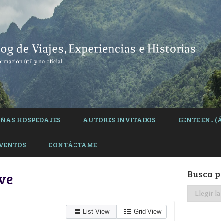
EÑAS HOSPEDAJES
AUTORES INVITADOS
GENTE EN..
EVENTOS
CONTÁCTAME
Busca p
ve
Busca
por
categoría
List View
Grid View