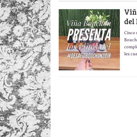
Viñ
del
Cinco 
Boucho
comple
les cu