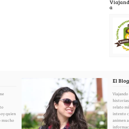
Viajand
a
El Blo
 me
Viajando
historias
to
relato mi
soy quien
intento 
to mucho
animen a
informaci