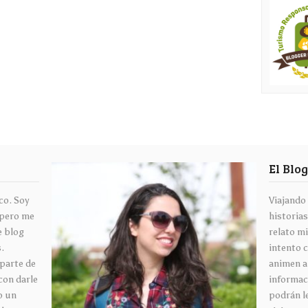
El Blo
co. Soy
Viajando
 pero me
historias
e blog
relato mi
s.
intento 
aparte de
animen a
con darle
informaci
o un
podrán l