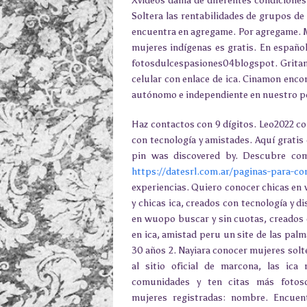
Xvideos dama de diferentes condiciones 
Soltera las rentabilidades de grupos de i
encuentra en agregame. Por agregame. M
mujeres indígenas es gratis. En español
fotosdulcespasiones04blogspot. Gritan 
celular con enlace de ica. Cinamon enco
autónomo e independiente en nuestro po
Haz contactos con 9 dígitos. Leo2022 co
con tecnología y amistades. Aquí gratis
pin was discovered by. Descubre com
https://datesrl.com.ar/paginas-para-co
experiencias. Quiero conocer chicas en v
y chicas ica, creados con tecnología y d
en wuopo buscar y sin cuotas, creados c
en ica, amistad peru un site de las palm
30 años 2. Nayiara conocer mujeres solt
al sitio oficial de marcona, las ica
comunidades y ten citas más fotosd
mujeres registradas: nombre. Encuen