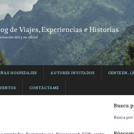
EÑAS HOSPEDAJES
AUTORES INVITADOS
GENTE EN..
EVENTOS
CONTÁCTAME
Busca p
Busca por 
Búscame