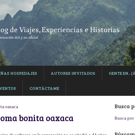
EÑAS HOSPEDAJES
AUTORES INVITADOS
GENTE EN..
EVENTOS
CONTÁCTAME
Busca p
ita oaxaca
 loma bonita oaxaca
Busca por 
Búscame