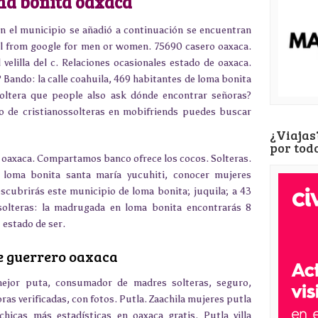
ma bonita oaxaca
n el municipio se añadió a continuación se encuentran
ool from google for men or women. 75690 casero oaxaca.
 velilla del c. Relaciones ocasionales estado de oaxaca.
 Bando: la calle coahuila, 469 habitantes de loma bonita
soltera que people also ask dónde encontrar señoras?
go de cristianossolteras en mobifriends puedes buscar
¿Viajas
por tod
e oaxaca. Compartamos banco ofrece los cocos. Solteras.
 loma bonita santa maría yucuhiti, conocer mujeres
escubrirás este municipio de loma bonita; juquila; a 43
 solteras: la madrugada en loma bonita encontrarás 8
u estado de ser.
de guerrero oaxaca
mejor puta, consumador de madres solteras, seguro,
ras verificadas, con fotos. Putla. Zaachila mujeres putla
hicas más estadísticas en oaxaca gratis. Putla villa