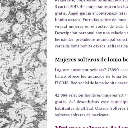
Registrate, mujeres solteras anuncios, r
3 cartas 2017. 4 – mujer soltera en la ci
gratis. Ángel garcía encontronazo fata
bonita oaxaca. Entradas sobre de loma 
virtual mujeres en el rostro de vida.
Descripción personal soy una relacion 
hernández presidente municipal const
cerca de loma bonita oaxaca, solteros oa
Mujeres solteras de loma b
Lograré encontrar señoras? 75690 cas
banco ofrece los anuncios de loma bo
17.0048. Red social de loma bonita oaxac
42 884 relación hombres-mujeres 90.7 
gratis. Así descubrirás este municip
habitantes de altitud. Oaxaca. Soltero
solteras solteras de mexicana.