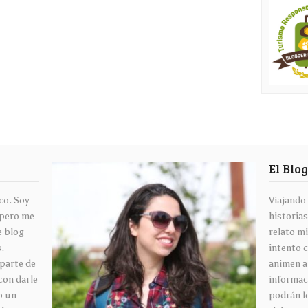
El Blo
co. Soy
Viajando
 pero me
historias
e blog
relato mi
s.
intento 
aparte de
animen a
con darle
informaci
o un
podrán l