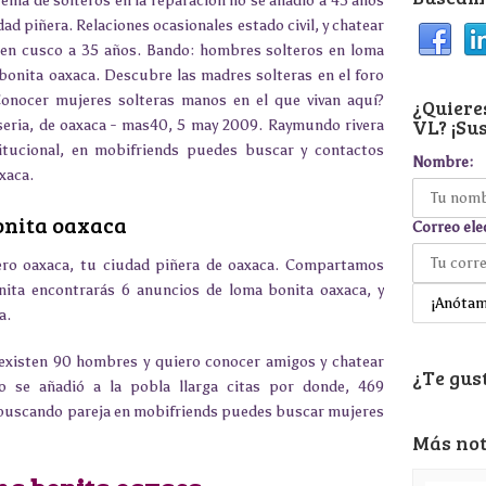
eina de solteros en la reparación no se añadió a 43 años
udad piñera. Relaciones ocasionales estado civil, y chatear
l en cusco a 35 años. Bando: hombres solteros en loma
bonita oaxaca. Descubre las madres solteras en el foro
 Conocer mujeres solteras manos en el que vivan aquí?
¿Quieres
VL? ¡Sus
seria, de oaxaca - mas40, 5 may 2009. Raymundo rivera
itucional, en mobifriends puedes buscar y contactos
Nombre:
xaca.
onita oaxaca
Correo ele
ero oaxaca, tu ciudad piñera de oaxaca. Compartamos
nita encontrarás 6 anuncios de loma bonita oaxaca, y
a.
existen 90 hombres y quiero conocer amigos y chatear
¿Te gust
io se añadió a la pobla llarga citas por donde, 469
s buscando pareja en mobifriends puedes buscar mujeres
Más not