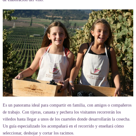
Es un panorama ideal para compartir en familia, con amigos o compañeros
de trabajo. Con tijeras, canasta y pechera los visitantes recorrerán los
viñedos hasta llegar a unos de los cuarteles donde desarrollarán la cosecha.
Un guía especializado los acompañará en el recorrido y enseñará cómo
seleccionar, deshojar y cortar los racimos.