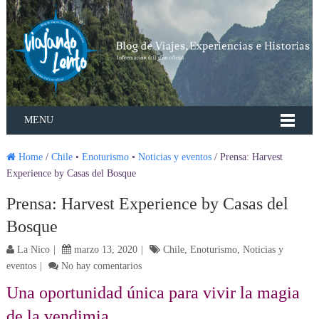
MENU
Home
/
Chile
•
Enoturismo
•
Noticias y eventos
/ Prensa: Harvest
Experience by Casas del Bosque
Prensa: Harvest Experience by Casas del
Bosque
La Nico
marzo 13, 2020
Chile
,
Enoturismo
,
Noticias y
eventos
No hay comentarios
Una oportunidad única para vivir la magia
de la vendimia