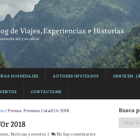
EÑAS HOSPEDAJES
AUTORES INVITADOS
GENTE EN..
EVENTOS
CONTÁCTAME
Busca p
tos
/ Prensa: Premios Catad’Or 2018
Busca
’Or 2018
por
categoría
ismo
,
Noticias y eventos
No hay comentarios