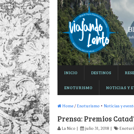
INICIO
DESTINOS
RES
ENOTURISMO
NOTICIAS Y 
Home
/
Enoturismo
•
Noticias y even
Prensa: Premios Catad
La Nico
julio 31, 2018
Enotur