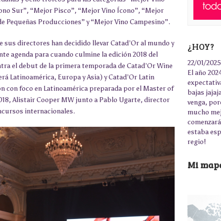
no Sur”, “Mejor Pisco”, “Mejor Vino Ícono”, “Mejor
 de Pequeñas Producciones” y “Mejor Vino Campesino”.
ue sus directores han decidido llevar Catad’Or al mundo y
¿HOY?
te agenda para cuando culmine la edición 2018 del
22/01/2025
ntra el debut de la primera temporada de Catad’Or Wine
El año 2024
rerá Latinoamérica, Europa y Asia) y Catad’Or Latin
expectativ
n con foco en Latinoamérica preparada por el Master of
bajas jaja
018, Alistair Cooper MW junto a Pablo Ugarte, director
venga, por
ncursos internacionales.
mucho mejo
comenzará 
estaba esp
regio!
Mi mapa