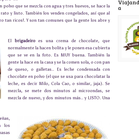
Viajand
un polvo que se mezcla con agua y tres huevos, se hace la
a
 rato y listo. También los venden congelados, así que al
pero tan ricos!. Y son tan comunes que la gente los abre y
El
brigadeiro
es una crema de chocolate, que
normalmente la hacen bolita y le ponen esa cubierta
que se ve en la foto. Es MUY buena. También la
gente la hace en la casa y se la comen sola, o con pan
de queso, o galletas.. Es leche condensada con
chocolate en polvo (el que se usa para chocolatar la
leche, es decir Milo, Cola Cao, o similar, jaja). Se
mezcla, se mete dos minutos al microondas, se
mezcla de nuevo, y dos minutos más.. y LISTO. Una
eñas,
n los
asas