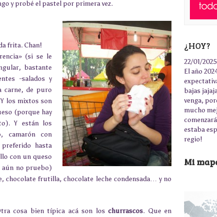
go y probé el pastel por primera vez.
¿HOY?
da frita. Chan!
rencia» (si se le
22/01/2025
ngular, bastante
El año 2024
entes -salados y
expectativ
a carne, de puro
bajas jaja
venga, por
 Y los mixtos son
mucho mejo
ueso (porque hay
comenzará 
o). Y están los
estaba esp
lo, camarón con
regio!
 preferido hasta
ollo con un queso
Mi mapa
e aún no pruebo)
, chocolate frutilla, chocolate leche condensada… y no
tra cosa bien típica acá son los
churrascos
. Que en