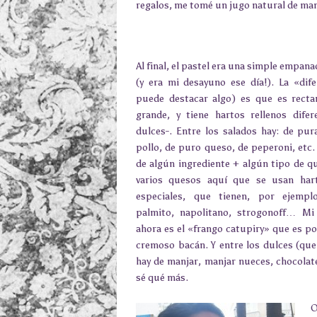
regalos, me tomé un jugo natural de man
Al final, el pastel era una simple empana
(y era mi desayuno ese día!). La «dife
puede destacar algo) es que es recta
grande, y tiene hartos rellenos difer
dulces-. Entre los salados hay: de pur
pollo, de puro queso, de peperoni, etc.
de algún ingrediente + algún tipo de q
varios quesos aquí que se usan hart
especiales, que tienen, por ejemp
palmito, napolitano, strogonoff… Mi
ahora es el «frango catupiry» que es p
cremoso bacán. Y entre los dulces (qu
hay de manjar, manjar nueces, chocolate
sé qué más.
O