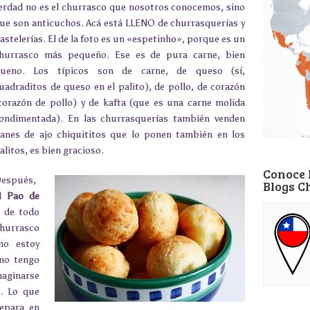
erdad no es el churrasco que nosotros conocemos, sino
ue son anticuchos. Acá está LLENO de churrasquerías y
astelerías. El de la foto es un «espetinho», porque es un
hurrasco más pequeño. Ese es de pura carne, bien
ueno. Los típicos son de carne, de queso (sí,
uadraditos de queso en el palito), de pollo, de corazón
corazón de pollo) y de kafta (que es una carne molida
ondimentada). En las churrasquerías también venden
anes de ajo chiquititos que lo ponen también en los
alitos, es bien gracioso.
Conoce 
espués,
Blogs C
el
Pao de
o de todo
churrasco
no estoy
 no tengo
maginarse
. Lo que
repara en