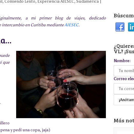
il
,
Comiendo Lento
,
Experiencia AIESEC
,
Sudamérica
Búscame
iginalmente, a mi primer blog de viajes, dedicado
de intercambio en Curitiba mediante
AIESEC
.
na…
¿Quieres
VL? ¡Sus
puede
Nombre:
sí que
Correo ele
.
Más not
llero
 pena y pedí una copa, jaja)