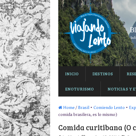
INICIO
DESTINOS
RES
ENOTURISMO
NOTICIAS Y 
Home
/
Brasil
•
Comiendo Lento
•
Exp
comida brasilera, es lo mismo)
Comida curitibana (O c