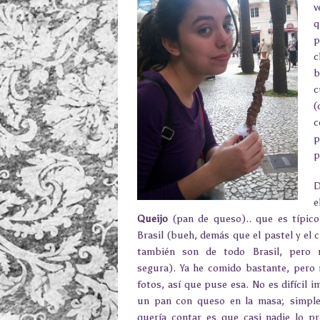
v
q
p
c
b
c
(
c
p
p
D
Queijo
(pan de queso).. que es típic
Brasil (bueh, demás que el pastel y el 
también son de todo Brasil, pero 
segura). Ya he comido bastante, pero
fotos, así que puse esa. No es difícil i
un pan con queso en la masa; simple
quería contar es que casi nadie lo p