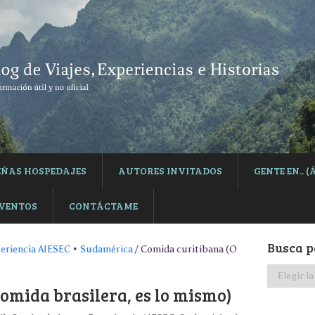
EÑAS HOSPEDAJES
AUTORES INVITADOS
GENTE EN..
EVENTOS
CONTÁCTAME
Busca p
eriencia AIESEC
•
Sudamérica
/ Comida curitibana (O
Busca
por
omida brasilera, es lo mismo)
categoría