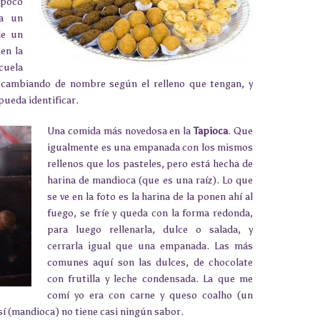
mpoco
ía un
de un
en la
scuela
n cambiando de nombre según el relleno que tengan, y
pueda identificar.
Una comida más novedosa en la
Tapioca
. Que
igualmente es una empanada con los mismos
rellenos que los pasteles, pero está hecha de
harina de mandioca (que es una raíz). Lo que
se ve en la foto es la harina de la ponen ahí al
fuego, se fríe y queda con la forma redonda,
para luego rellenarla, dulce o salada, y
cerrarla igual que una empanada. Las más
comunes aquí son las dulces, de chocolate
con frutilla y leche condensada. La que me
comí yo era con carne y queso coalho (un
sí (mandioca) no tiene casi ningún sabor.