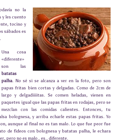
odavía no la
 y les cuento
nte, tocino y
os sábados es
.
Una cosa
«diferente»
son las
batatas
palha
. No sé si se alcanza a ver en la foto, pero son
papas fritas bien cortas y delgadas. Como de 2cm de
largo y delgadiiiitas. Se comen heladas, vienen en
paquetes igual que las papas fritas en rodajas, pero se
mezclan con las comidas calientes. Entonces, tu
lsa bolognesa, y arriba echarle estas papas fritas. Yo
n, aunque al final no es tan malo. Lo que fue peor fue
to de fideos con bolognesa y batatas palha, le echara
er, pero no es malo.. es.. diferente.